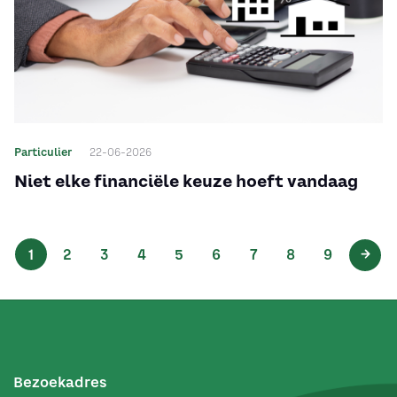
Particulier
22-06-2026
Niet elke financiële keuze hoeft vandaag
Pagina's
1
2
3
4
5
6
7
8
9
Bezoekadres