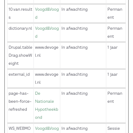
10.van.result
Voogd&Voog
In afwachting
Perman
s
d
ent
dictionary.nl
Voogd&Voog
In afwachting
Perman
d
ent
Drupal.table
www.devoge
In afwachting
1 jaar
Drag.showW
l.nl
eight
external_id
www.devoge
In afwachting
1 jaar
l.nl
page-has-
De
In afwachting
Perman
been-force-
Nationale
ent
refreshed
Hypotheekb
ond
WS_WEBMO
Voogd&Voog
In afwachting
Sessie