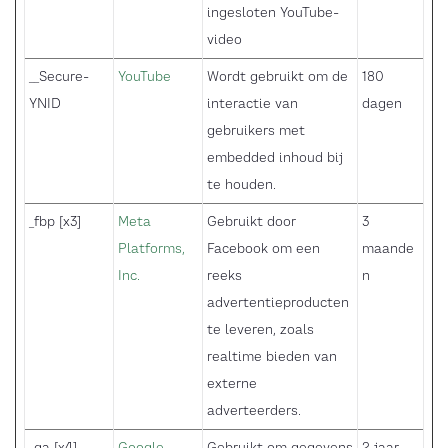
ingesloten YouTube-
video
__Secure-
YouTube
Wordt gebruikt om de
180
YNID
interactie van
dagen
gebruikers met
embedded inhoud bij
te houden.
_fbp [x3]
Meta
Gebruikt door
3
Platforms,
Facebook om een
maande
Inc.
reeks
n
advertentieproducten
te leveren, zoals
realtime bieden van
externe
adverteerders.
_ga [x4]
Google
Gebruikt om gegevens
2 jaar