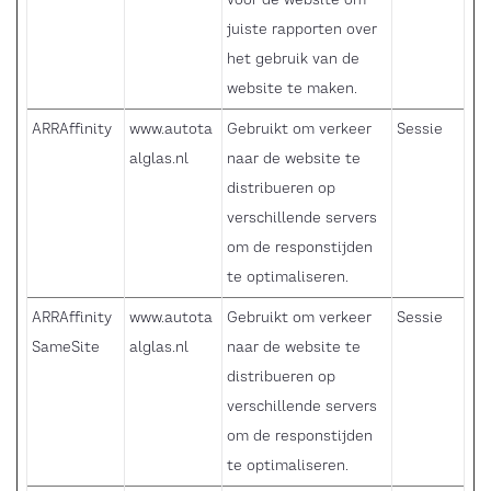
juiste rapporten over
het gebruik van de
website te maken.
ARRAffinity
www.autota
Gebruikt om verkeer
Sessie
alglas.nl
naar de website te
distribueren op
verschillende servers
om de responstijden
te optimaliseren.
ARRAffinity
www.autota
Gebruikt om verkeer
Sessie
SameSite
alglas.nl
naar de website te
distribueren op
verschillende servers
om de responstijden
te optimaliseren.