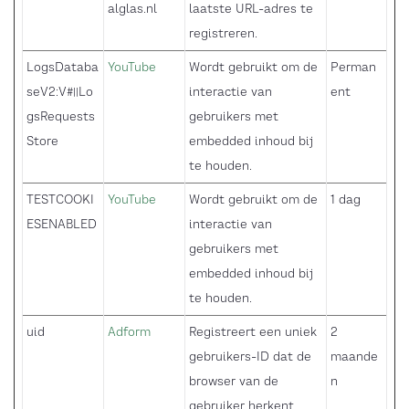
alglas.nl
laatste URL-adres te
registreren.
LogsDataba
YouTube
Wordt gebruikt om de
Perman
seV2:V#||Lo
interactie van
ent
gsRequests
gebruikers met
Store
embedded inhoud bij
te houden.
TESTCOOKI
YouTube
Wordt gebruikt om de
1 dag
ESENABLED
interactie van
gebruikers met
embedded inhoud bij
te houden.
uid
Adform
Registreert een uniek
2
gebruikers-ID dat de
maande
browser van de
n
gebruiker herkent