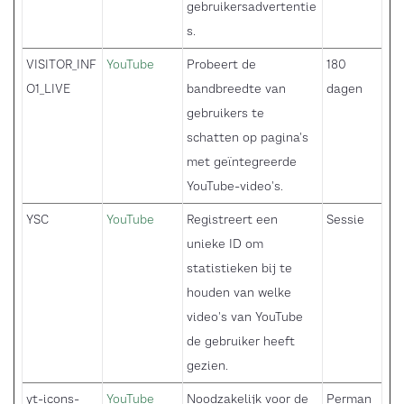
gebruikersadvertentie
s.
VISITOR_INF
YouTube
Probeert de
180
O1_LIVE
bandbreedte van
dagen
gebruikers te
schatten op pagina's
met geïntegreerde
YouTube-video's.
YSC
YouTube
Registreert een
Sessie
unieke ID om
statistieken bij te
houden van welke
video's van YouTube
de gebruiker heeft
gezien.
yt-icons-
YouTube
Noodzakelijk voor de
Perman