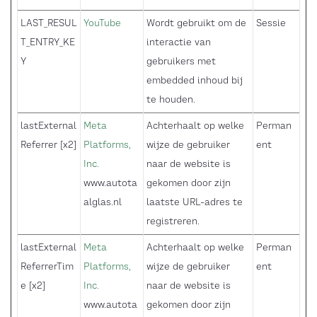
LAST_RESUL
YouTube
Wordt gebruikt om de
Sessie
T_ENTRY_KE
interactie van
Y
gebruikers met
embedded inhoud bij
te houden.
lastExternal
Meta
Achterhaalt op welke
Perman
Referrer [x2]
Platforms,
wijze de gebruiker
ent
Inc.
naar de website is
www.autota
gekomen door zijn
alglas.nl
laatste URL-adres te
registreren.
lastExternal
Meta
Achterhaalt op welke
Perman
ReferrerTim
Platforms,
wijze de gebruiker
ent
e [x2]
Inc.
naar de website is
www.autota
gekomen door zijn