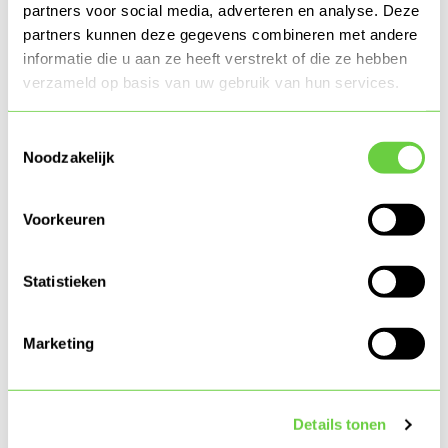
partners voor social media, adverteren en analyse. Deze
verschillende
partners kunnen deze gegevens combineren met andere
apparaten en
informatie die u aan ze heeft verstrekt of die ze hebben
marketingkanalen.
verzameld op basis van uw gebruik van hun services.
_gat
Google
Gebruikt om gegevens
1 dag
naar Google Analytics
Toestemmingsselectie
Noodzakelijk
te verzenden over het
apparaat en het
gedrag van de
Voorkeuren
bezoeker. Traceert de
bezoeker op
Statistieken
verschillende
apparaten en
Marketing
marketingkanalen.
_gid
Google
Gebruikt om gegevens
1 dag
naar Google Analytics
Details tonen
te verzenden over het