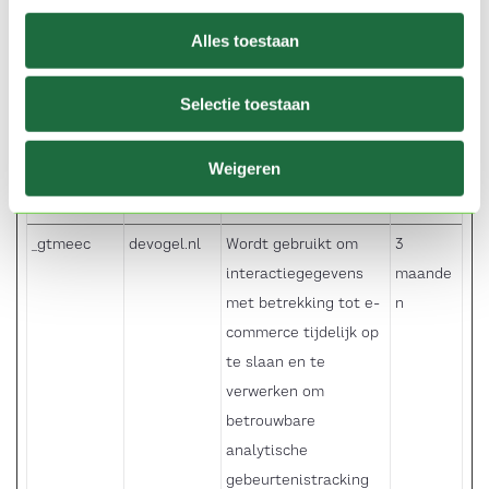
apparaat en het
Alles toestaan
gedrag van de
bezoeker. Traceert de
Selectie toestaan
bezoeker op
verschillende
Weigeren
apparaten en
marketingkanalen.
_gtmeec
devogel.nl
Wordt gebruikt om
3
interactiegegevens
maande
met betrekking tot e-
n
commerce tijdelijk op
te slaan en te
verwerken om
betrouwbare
analytische
gebeurtenistracking