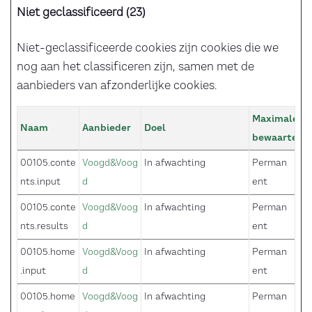
Niet geclassificeerd (23)
Niet-geclassificeerde cookies zijn cookies die we
nog aan het classificeren zijn, samen met de
aanbieders van afzonderlijke cookies.
Maximale
Naam
Aanbieder
Doel
bewaarterm
00105.conte
Voogd&Voog
In afwachting
Perman
nts.input
d
ent
00105.conte
Voogd&Voog
In afwachting
Perman
nts.results
d
ent
00105.home
Voogd&Voog
In afwachting
Perman
.input
d
ent
00105.home
Voogd&Voog
In afwachting
Perman