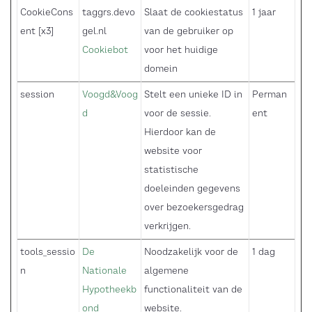
CookieCons
taggrs.devo
Slaat de cookiestatus
1 jaar
ent [x3]
gel.nl
van de gebruiker op
Cookiebot
voor het huidige
domein
session
Voogd&Voog
Stelt een unieke ID in
Perman
d
voor de sessie.
ent
Hierdoor kan de
website voor
statistische
doeleinden gegevens
over bezoekersgedrag
verkrijgen.
tools_sessio
De
Noodzakelijk voor de
1 dag
n
Nationale
algemene
Hypotheekb
functionaliteit van de
ond
website.