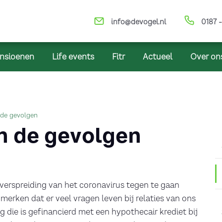
info@devogel.nl
0187 -
nsioenen
Life events
Fitr
Actueel
Over on
de gevolgen
n de gevolgen
rspreiding van het coronavirus tegen te gaan
erken dat er veel vragen leven bij relaties van ons
 die is gefinancierd met een hypothecair krediet bij