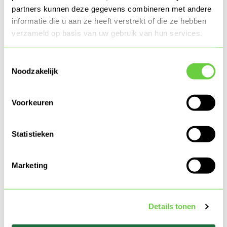
partners kunnen deze gegevens combineren met andere
Voornaam
informatie die u aan ze heeft verstrekt of die ze hebben
verzameld op basis van uw gebruik van hun services.
Tussenvoegsel(s)
Toestemmingsselectie
Noodzakelijk
Achternaam
*
Voorkeuren
Statistieken
Telefoon
Marketing
E-mail
*
Details tonen