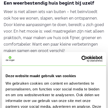
Een weerbestendig huis begint bij uzelf
Weer is niet alleen iets van buiten – het beïnvloedt
ook hoe we wonen, slapen, werken en ontspannen.
Door kleine aanpassingen te doen, bereidt u zich goed
voor. En het mooie is: veel maatregelen zijn niet alleen
praktisch, maar maken uw huis ook fijner, groener en
comfortabeler. Want een paar kleine verbeteringen
maken samen een groot verschil!
Heeft u een vraag of wilt u persoonlijk
advies?
Deze website maakt gebruik van cookies
Heeft u naar aanleiding van informatie op deze pagina
We gebruiken cookies om content en advertenties te
personaliseren, om functies voor social media te bieden
een vraag of wilt u persoonlijk advies? Vul dan het
en om ons websiteverkeer te analyseren. Ook delen we
onderstaande reactieformulier in of neem
contact
informatie over uw gebruik van onze site met onze
met ons op.
partners voor social media, adverteren en analyse. Deze