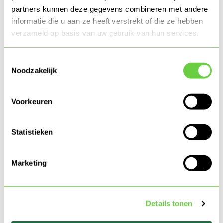
partners kunnen deze gegevens combineren met andere
Voornaam
informatie die u aan ze heeft verstrekt of die ze hebben
verzameld op basis van uw gebruik van hun services.
Tussenvoegsel(s)
Toestemmingsselectie
Noodzakelijk
Achternaam
*
Voorkeuren
Statistieken
Telefoon
Marketing
E-mail
*
Details tonen