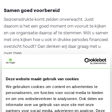
Samen goed voorbereid
Seizoensdrukte komt zelden onverwacht. Juist
daarom is het een goed moment om vooruit te kijken
en uw organisatie daarop af te stemmen. Wilt u samen
met ons kijken hoe u ook in drukke periodes financieel
overzicht houdt? Dan denken wij daar graag met u
over mee.
Heeft u een vraag of wilt u persoonlijk
advies?
Deze website maakt gebruik van cookies
Heeft u naar aanleiding van informatie op deze pagina
We gebruiken cookies om content en advertenties te
personaliseren, om functies voor social media te bieden
een vraag of wilt u persoonlijk advies? Vul dan het
en om ons websiteverkeer te analyseren. Ook delen we
onderstaande reactieformulier in of neem
contact
informatie over uw gebruik van onze site met onze
met ons op.
partners voor social media, adverteren en analyse. Deze