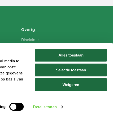
Overig
Disclaimer
Privacy
Cookiebeleid
Alles toestaan
al media te
 van onze
Selectie toestaan
deze gegevens
 op basis van
Weigeren
ing
Details tonen