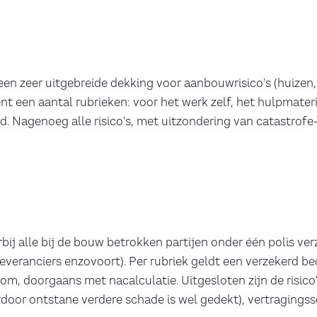
 een zeer uitgebreide dekking voor aanbouwrisico's (huize
kent een aantal rubrieken: voor het werk zelf, het hulpma
d. Nagenoeg alle risico's, met uitzondering van catastrofe
e
bij alle bij de bouw betrokken partijen onder één polis ve
everanciers enzovoort). Per rubriek geldt een verzekerd be
m, doorgaans met nacalculatie. Uitgesloten zijn de risico
or ontstane verdere schade is wel gedekt), vertragingssc