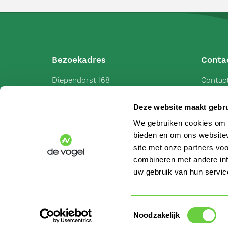
Bezoekadres
Conta
Diependorst 168
Contact
3253 VC
Ouddorp
Schade
Deze website maakt gebru
Wijzigi
We gebruiken cookies om c
Landbouwweg 1
bieden en om ons websitev
3241 MV
Middelharnis
site met onze partners vo
combineren met andere inf
uw gebruik van hun servic
Toestemmingsselectie
Noodzakelijk