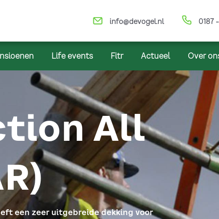
info@devogel.nl
0187 -
nsioenen
Life events
Fitr
Actueel
Over on
tion All
AR)
eft een zeer uitgebreide dekking voor